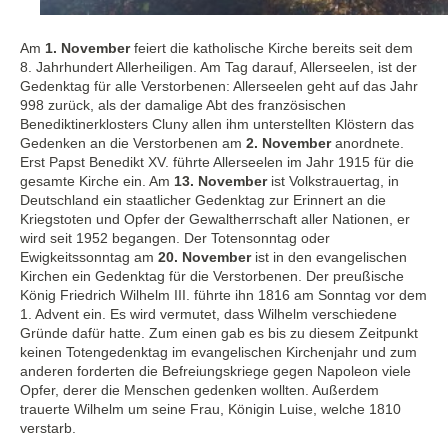
Am
1. November
feiert die katholische Kirche bereits seit dem
8. Jahrhundert Allerheiligen. Am Tag darauf, Allerseelen, ist der
Gedenktag für alle Verstorbenen: Allerseelen geht auf das Jahr
998 zurück, als der damalige Abt des französischen
Benediktinerklosters Cluny allen ihm unterstellten Klöstern das
Gedenken an die Verstorbenen am
2. November
anordnete.
Erst Papst Benedikt XV. führte Allerseelen im Jahr 1915 für die
gesamte Kirche ein. Am
13. November
ist Volkstrauertag, in
Deutschland ein staatlicher Gedenktag zur Erinnert an die
Kriegstoten und Opfer der Gewaltherrschaft aller Nationen, er
wird seit 1952 begangen. Der Totensonntag oder
Ewigkeitssonntag am
20. November
ist in den evangelischen
Kirchen ein Gedenktag für die Verstorbenen. Der preußische
König Friedrich Wilhelm III. führte ihn 1816 am Sonntag vor dem
1. Advent ein. Es wird vermutet, dass Wilhelm verschiedene
Gründe dafür hatte. Zum einen gab es bis zu diesem Zeitpunkt
keinen Totengedenktag im evangelischen Kirchenjahr und zum
anderen forderten die Befreiungskriege gegen Napoleon viele
Opfer, derer die Menschen gedenken wollten. Außerdem
trauerte Wilhelm um seine Frau, Königin Luise, welche 1810
verstarb.