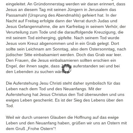
eingeleitet. An Gründonnerstag werden wir daran erinnert, dass
Jesus an diesem Tag mit seinen Jüngern in Jerusalem das
Passamahl (Ursprung des Abendmahls) gefeiert hat. In der
Nacht auf Freitag erfolgte dann der Verrat durch Judas und
Jesus Gefangennahme, die am Karfreitag in seinem Verhör, der
Verurteilung zum Tode und die darauffolgende Kreuzigung, die
mit seinem Tod einherging, gipfelte. Nach seinem Tod wurde
Jesus vom Kreuz abgenommen und in ein Grab gelegt. Dort
sollte sein Leichnam am Sonntag, also dem Ostersonntag, nach
jüdischer Sitte einbalsamiert werden. Doch das Grab war leer.
Den Frauen, die Jesus einbalsamieren sollten erschien ein
Engel, der ihnen sagte, dass Jesus auferstanden sei und bei
den Lebenden zu suchen wäre.
Die Auferstehung Jesu Christi steht daher symbolisch für das
Leben nach dem Tod und des Neuanfangs. Mit der
Auferstehung hat Jesus Christus den Tod überwunden und uns
ewiges Leben geschenkt. Es ist der Sieg des Lebens über den
Tod.
Weil wir durch unseren Glauben die Hoffnung auf das ewige
Leben und den Neuanfang haben, grüßen wir uns an Ostern mit
dem Gruß „Frohe Ostern“!